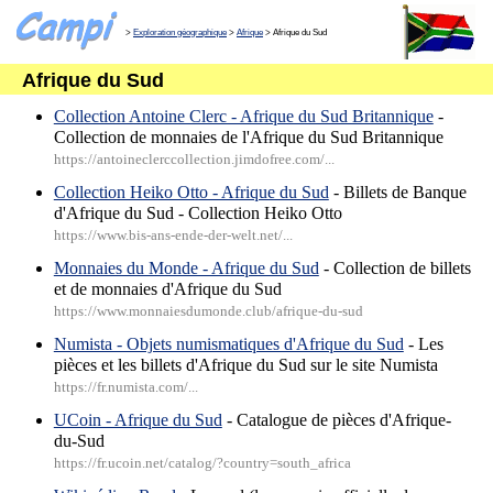
>
Exploration géographique
>
Afrique
> Afrique du Sud
Afrique du Sud
Collection Antoine Clerc - Afrique du Sud Britannique
-
Collection de monnaies de l'Afrique du Sud Britannique
https://antoineclerccollection.jimdofree.com/...
Collection Heiko Otto - Afrique du Sud
- Billets de Banque
d'Afrique du Sud - Collection Heiko Otto
https://www.bis-ans-ende-der-welt.net/...
Monnaies du Monde - Afrique du Sud
- Collection de billets
et de monnaies d'Afrique du Sud
https://www.monnaiesdumonde.club/afrique-du-sud
Numista - Objets numismatiques d'Afrique du Sud
- Les
pièces et les billets d'Afrique du Sud sur le site Numista
https://fr.numista.com/...
UCoin - Afrique du Sud
- Catalogue de pièces d'Afrique-
du-Sud
https://fr.ucoin.net/catalog/?country=south_africa