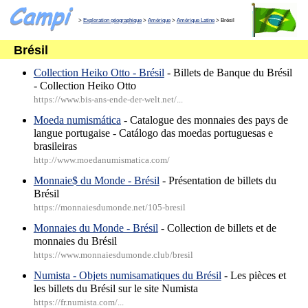
>
Exploration géographique
>
Amérique
>
Amérique Latine
> Brésil
Brésil
Collection Heiko Otto - Brésil
- Billets de Banque du Brésil
- Collection Heiko Otto
https://www.bis-ans-ende-der-welt.net/...
Moeda numismática
- Catalogue des monnaies des pays de
langue portugaise - Catálogo das moedas portuguesas e
brasileiras
http://www.moedanumismatica.com/
Monnaie$ du Monde - Brésil
- Présentation de billets du
Brésil
https://monnaiesdumonde.net/105-bresil
Monnaies du Monde - Brésil
- Collection de billets et de
monnaies du Brésil
https://www.monnaiesdumonde.club/bresil
Numista - Objets numisamatiques du Brésil
- Les pièces et
les billets du Brésil sur le site Numista
https://fr.numista.com/...