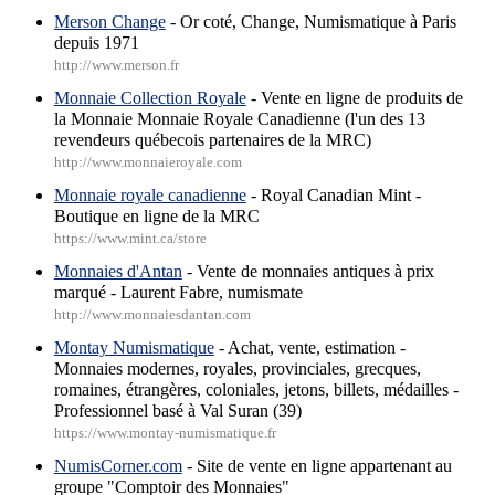
Merson Change
- Or coté, Change, Numismatique à Paris
depuis 1971
http://www.merson.fr
Monnaie Collection Royale
- Vente en ligne de produits de
la Monnaie Monnaie Royale Canadienne (l'un des 13
revendeurs québecois partenaires de la MRC)
http://www.monnaieroyale.com
Monnaie royale canadienne
- Royal Canadian Mint -
Boutique en ligne de la MRC
https://www.mint.ca/store
Monnaies d'Antan
- Vente de monnaies antiques à prix
marqué - Laurent Fabre, numismate
http://www.monnaiesdantan.com
Montay Numismatique
- Achat, vente, estimation -
Monnaies modernes, royales, provinciales, grecques,
romaines, étrangères, coloniales, jetons, billets, médailles -
Professionnel basé à Val Suran (39)
https://www.montay-numismatique.fr
NumisCorner.com
- Site de vente en ligne appartenant au
groupe "Comptoir des Monnaies"