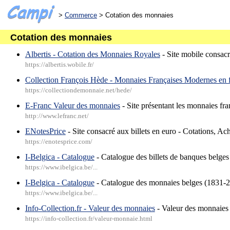
>
Commerce
> Cotation des monnaies
Cotation des monnaies
Albertis - Cotation des Monnaies Royales
- Site mobile consac
https://albertis.wobile.fr/
Collection François Hède - Monnaies Françaises Modernes en 
https://collectiondemonnaie.net/hede/
E-Franc Valeur des monnaies
- Site présentant les monnaies fra
http://www.lefranc.net/
ENotesPrice
- Site consacré aux billets en euro - Cotations, Ac
https://enotesprice.com/
I-Belgica - Catalogue
- Catalogue des billets de banques belges
https://www.ibelgica.be/...
I-Belgica - Catalogue
- Catalogue des monnaies belges (1831-
https://www.ibelgica.be/...
Info-Collection.fr - Valeur des monnaies
- Valeur des monnaies 
https://info-collection.fr/valeur-monnaie.html