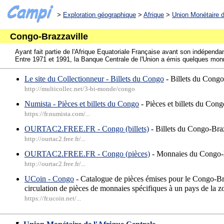
>
Exploration géographique
>
Afrique
>
Union Monétaire d
Congo-Brazzaville
Ayant fait partie de l'Afrique Equatoriale Française avant son indépenda
Entre 1971 et 1991, la Banque Centrale de l'Union a émis quelques monna
Le site du Collectionneur - Billets du Congo
- Billets du Congo
http://multicollec.net/3-bi-monde/congo
Numista - Pièces et billets du Congo
- Pièces et billets du Con
https://fr.numista.com/...
OURTAC2.FREE.FR - Congo (billets)
- Billets du Congo-Bra
http://ourtac2.free.fr/...
OURTAC2.FREE.FR - Congo (pièces)
- Monnaies du Congo-B
http://ourtac2.free.fr/...
UCoin - Congo
- Catalogue de pièces émises pour le Congo-Bra
circulation de pièces de monnaies spécifiques à un pays de la z
https://fr.ucoin.net/...