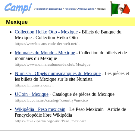
>
Exploration géographique
>
Amérique
>
Amérique Latine
> Mexique
Mexique
Collection Heiko Otto - Mexique
- Billets de Banque du
Mexique - Collection Heiko Otto
https://www.bis-ans-ende-der-welt.net/...
Monnaies du Monde - Mexique
- Collection de billets et de
monnaies du Mexique
https://www.monnaiesdumonde.club/Mexique
Numista - Objets numismatiques du Mexique
- Les pièces et
les billets du Mexique sur le site Numista
https://fr.numista.com/...
UCoin - Mexique
- Catalogue de pièces du Mexique
https://fr.ucoin.net/catalog/?country=mexico
Wikipédia - Peso mexicain
- Le Peso Mexicain - Article de
l'encyclopédie libre Wikipédia
https://fr.wikipedia.org/wiki/Peso_mexicain