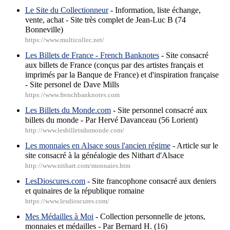
Le Site du Collectionneur
- Information, liste échange,
vente, achat - Site très complet de Jean-Luc B (74
Bonneville)
https://www.multicollec.net/
Les Billets de France - French Banknotes
- Site consacré
aux billets de France (conçus par des artistes français et
imprimés par la Banque de France) et d'inspiration française
- Site personel de Dave Mills
https://www.frenchbanknotes.com
Les Billets du Monde.com
- Site personnel consacré aux
billets du monde - Par Hervé Davanceau (56 Lorient)
http://www.lesbilletsdumonde.com/
Les monnaies en Alsace sous l'ancien régime
- Article sur le
site consacré à la généalogie des Nithart d'Alsace
http://www.nithart.com/monnaies.htm
LesDioscures.com
- Site francophone consacré aux deniers
et quinaires de la république romaine
https://www.lesdioscures.com/
Mes Médailles à Moi
- Collection personnelle de jetons,
monnaies et médailles - Par Bernard H. (16)