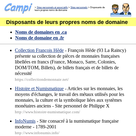
>
Sites personnels et associatifs
>
Sites personnels
> Disposants de
leurs propres noms de domaine
Disposants de leurs propres noms de domaine
Noms de domaines en .ca
Noms de domaine en .fr
Collection François Hède
- François Hède (93 La Raincy)
présente sa collection de pièces de monnaies françaises
libellées en francs (France, Monaco, Sarre, Colonies,
DOM/TOM, Billets), de billets français et de billets de
nécessité
https://collectiondemonnaie.net/
Histoire et Numismatique
- Articles sur les monnaies, les
moyens d'échanges, le travail des métaux utilisés pour les
monnaies, la culture et la symbolique liées aux systèmes
monétaires anciens - Site personnel de Philippe X
http://www.histoire-numismatique.com/
InfoNumis
- Site consacré à la numismatique française
moderne - 1789-2001
http://www.infonumis.info/