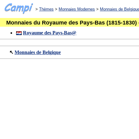
>
Thèmes
>
Monnaies Modernes
>
Monnaies de Belgiqu
Monnaies du Royaume des Pays-Bas (1815-1830) - 
Royaume des Pays-Bas@
↖
Monnaies de Belgique