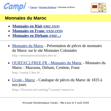
>
Thèmes
>
Monnaies Modernes
> Monnaies du Maroc
Monnaies du Maroc
Monnaies en Rial
(1882-1919)
Monnaies en Franc
(1920-1959)
Monnaies en Dirham
(1960-...)
Monnaies du Maroc
- Présentation de pièces de monnaies
du Maroc sur le site Monnaies Coloniales
http://monnaiescoloniales.free.fr/...
OURTAC2.FREE.FR - Monnaies du Maroc
- Monnaies du
Maroc - Mazouna, Dirham, Centime, Franc
http://ourtac2.free.fr/...
Ucoin - Maroc
- Catalogue de pièces du Maroc de 1835 à
nos jours
https://fr.ucoin.net/catalog/?country=morocco
Annuaire Numismatique Campi
– Mis à jour le 2 août 2026