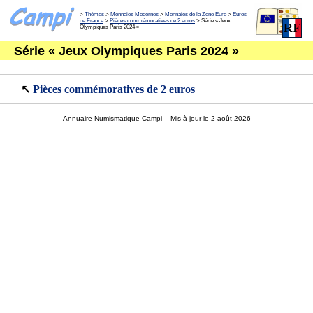
>
Thèmes
>
Monnaies Modernes
>
Monnaies de la Zone Euro
>
Euros
de France
>
Pièces commémoratives de 2 euros
> Série « Jeux
Olympiques Paris 2024 »
Série « Jeux Olympiques Paris 2024 »
↖
Pièces commémoratives de 2 euros
Annuaire Numismatique Campi
– Mis à jour le 2 août 2026