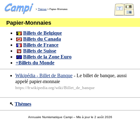
>
Thèmes
> Papier-Monnaies
Papier-Monnaies
Billets de Belgique
Billets du Canada
Billets de France
Billets de Suisse
Billets de la Zone Euro
+Billets du Monde
Wikipédia - Billet de Banque
- Le billet de banque, aussi
appelé papier-monnaie
https://fr.wikipedia.org/wiki/Billet_de_banque
↖
Thèmes
Annuaire Numismatique Campi
– Mis à jour le 2 août 2026