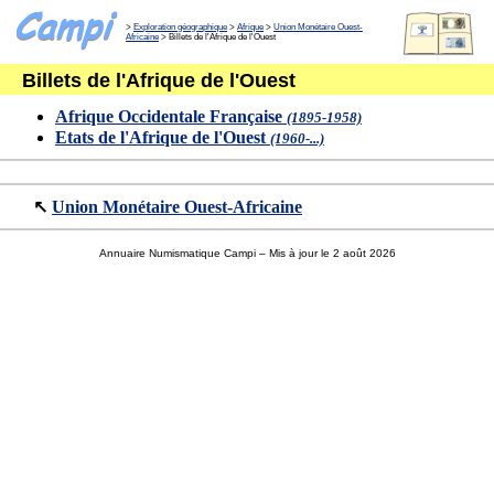
>
Exploration géographique
>
Afrique
>
Union Monétaire Ouest-
Africaine
> Billets de l'Afrique de l'Ouest
Billets de l'Afrique de l'Ouest
Afrique Occidentale Française
(1895-1958)
Etats de l'Afrique de l'Ouest
(1960-...)
↖
Union Monétaire Ouest-Africaine
Annuaire Numismatique Campi
– Mis à jour le 2 août 2026