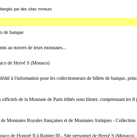
bergés par des sites mineurs
ets de banque
emis au travers de leurs monnaies...
naco de Hervé S (Monaco)
dédié à l'information pour les collectionneurs de billets de banque, prin
s officiels de la Monnaie de Paris édités sous blister, comprennant les 8 
de Monnaies Royales françaises et de Monnaies Antiques - Collection
onaco de Honoré II à Rainier III - Site personnel de Hervé S (Monaco)