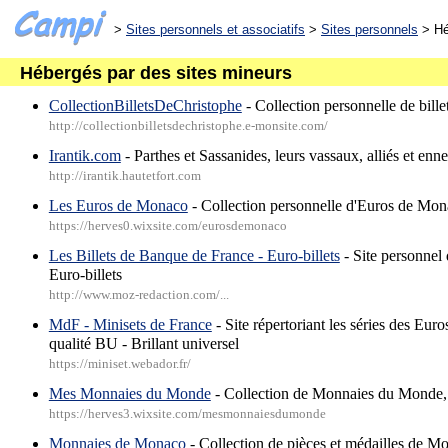
>
Sites personnels et associatifs
>
Sites personnels
> Hé
Hébergés par des sites mineurs
CollectionBilletsDeChristophe
- Collection personnelle de bill
http://collectionbilletsdechristophe.e-monsite.com/
Irantik.com
- Parthes et Sassanides, leurs vassaux, alliés et enn
http://irantik.hautetfort.com
Les Euros de Monaco
- Collection personnelle d'Euros de Mo
https://herves0.wixsite.com/eurosdemonaco
Les Billets de Banque de France - Euro-billets
- Site personnel 
Euro-billets
http://www.moz-redaction.com/...
MdF - Minisets de France
- Site répertoriant les séries des Euro
qualité BU - Brillant universel
https://miniset.webador.fr/
Mes Monnaies du Monde
- Collection de Monnaies du Monde, 
https://herves3.wixsite.com/mesmonnaiesdumonde
Monnaies de Monaco
- Collection de pièces et médailles de M