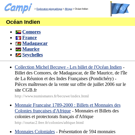
>
Exploration géographique
>
Afrique
> Océan Indien
Océan Indien
Comores
France
Madagascar
Maurice
Seychelles
Collection Michel Becuwe - Les billet de l'Océan Indien
-
Billet des Comores, de Madagascar, de lîle Maurice, de l'île
de La Réunion et des Indes Françaises (Pondichéry) -
Pièces maîtresses de la vente sur offre de juillet 2006 sur le
site CGB.fr
http://www.numismates.fr/becuwe/index.html
Monnaie Française 1789-2000 : Billets et Monnaies des
Colonies françaises d'Afrique
- Monnaies et Billets des
colonies et protectorats français d'Afrique
http://ourtac2.free.fr/colonies/afrique.html
Monnaies Coloniales
- Présentation de 594 monnaies