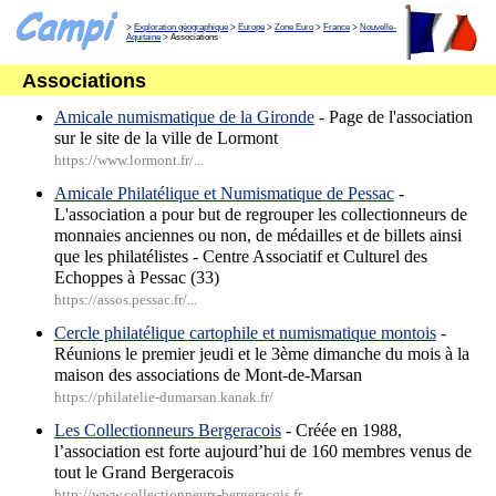
>
Exploration géographique
>
Europe
>
Zone Euro
>
France
>
Nouvelle-
Aquitaine
> Associations
Associations
Amicale numismatique de la Gironde
- Page de l'association
sur le site de la ville de Lormont
https://www.lormont.fr/...
Amicale Philatélique et Numismatique de Pessac
-
L'association a pour but de regrouper les collectionneurs de
monnaies anciennes ou non, de médailles et de billets ainsi
que les philatélistes - Centre Associatif et Culturel des
Echoppes à Pessac (33)
https://assos.pessac.fr/...
Cercle philatélique cartophile et numismatique montois
-
Réunions le premier jeudi et le 3ème dimanche du mois à la
maison des associations de Mont-de-Marsan
https://philatelie-dumarsan.kanak.fr/
Les Collectionneurs Bergeracois
- Créée en 1988,
l’association est forte aujourd’hui de 160 membres venus de
tout le Grand Bergeracois
http://www.collectionneurs-bergeracois.fr