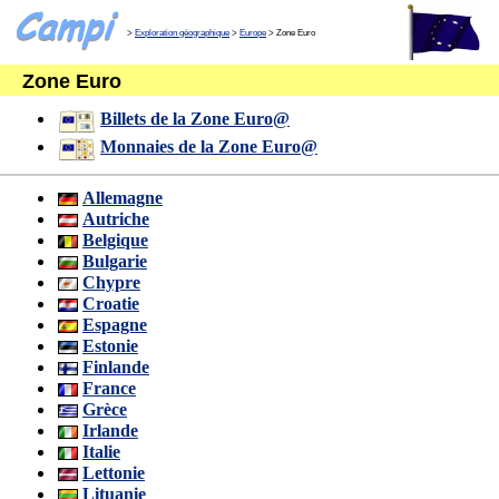
>
Exploration géographique
>
Europe
> Zone Euro
Zone Euro
Billets de la Zone Euro@
Monnaies de la Zone Euro@
Allemagne
Autriche
Belgique
Bulgarie
Chypre
Croatie
Espagne
Estonie
Finlande
France
Grèce
Irlande
Italie
Lettonie
Lituanie