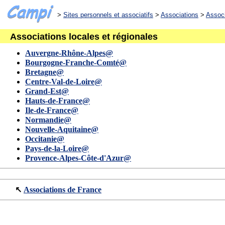
>
Sites personnels et associatifs
>
Associations
>
Associ
Associations locales et régionales
Auvergne-Rhône-Alpes@
Bourgogne-Franche-Comté@
Bretagne@
Centre-Val-de-Loire@
Grand-Est@
Hauts-de-France@
Ile-de-France@
Normandie@
Nouvelle-Aquitaine@
Occitanie@
Pays-de-la-Loire@
Provence-Alpes-Côte-d'Azur@
↖
Associations de France