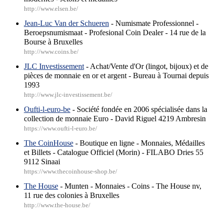
http://www.elsen.be/
Jean-Luc Van der Schueren
- Numismate Professionnel -
Beroepsnumismaat - Profesional Coin Dealer - 14 rue de la
Bourse à Bruxelles
http://www.coins.be/
JLC Investissement
- Achat/Vente d'Or (lingot, bijoux) et de
pièces de monnaie en or et argent - Bureau à Tournai depuis
1993
http://www.jlc-investissement.be/
Oufti-l-euro-be
- Société fondée en 2006 spécialisée dans la
collection de monnaie Euro - David Riguel 4219 Ambresin
https://www.oufti-l-euro.be/
The CoinHouse
- Boutique en ligne - Monnaies, Médailles
et Billets - Catalogue Officiel (Morin) - FILABO Dries 55
9112 Sinaai
https://www.thecoinhouse-shop.be/
The House
- Munten - Monnaies - Coins - The House nv,
11 rue des colonies à Bruxelles
http://www.the-house.be/