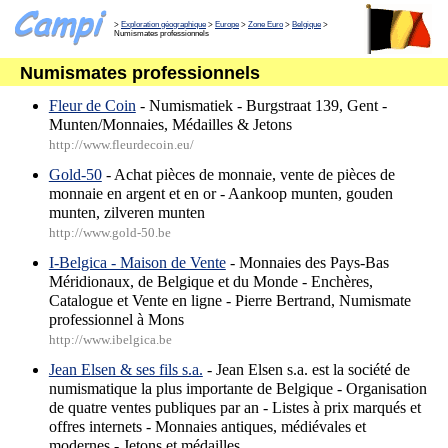
>
Exploration géographique
>
Europe
>
Zone Euro
>
Belgique
>
Numismates professionnels
Numismates professionnels
Fleur de Coin
- Numismatiek - Burgstraat 139, Gent -
Munten/Monnaies, Médailles & Jetons
http://www.fleurdecoin.eu/
Gold-50
- Achat pièces de monnaie, vente de pièces de
monnaie en argent et en or - Aankoop munten, gouden
munten, zilveren munten
http://www.gold-50.be
I-Belgica - Maison de Vente
- Monnaies des Pays-Bas
Méridionaux, de Belgique et du Monde - Enchères,
Catalogue et Vente en ligne - Pierre Bertrand, Numismate
professionnel à Mons
http://www.ibelgica.be
Jean Elsen & ses fils s.a.
- Jean Elsen s.a. est la société de
numismatique la plus importante de Belgique - Organisation
de quatre ventes publiques par an - Listes à prix marqués et
offres internets - Monnaies antiques, médiévales et
modernes - Jetons et médailles