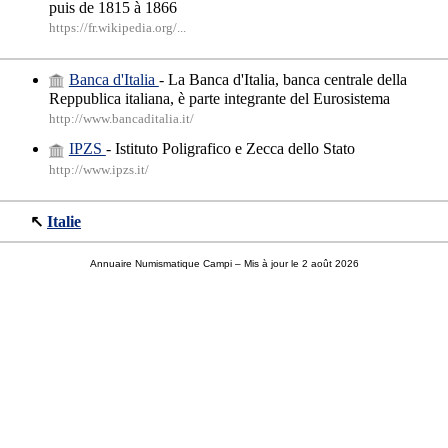
puis de 1815 à 1866
https://fr.wikipedia.org/...
Banca d'Italia
- La Banca d'Italia, banca centrale della
Reppublica italiana, è parte integrante del Eurosistema
http://www.bancaditalia.it/
IPZS
- Istituto Poligrafico e Zecca dello Stato
http://www.ipzs.it/
↖
Italie
Annuaire Numismatique Campi
– Mis à jour le 2 août 2026