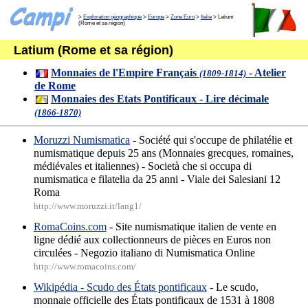
>
Exploration géographique
>
Europe
>
Zone Euro
>
Italie
> Latium
(Rome et sa région)
Latium (Rome et sa région)
Monnaies de l'Empire Français
- Atelier
(1809-1814)
de Rome
Monnaies des Etats Pontificaux - Lire décimale
(1866-1870)
Moruzzi Numismatica
- Société qui s'occupe de philatélie et
numismatique depuis 25 ans (Monnaies grecques, romaines,
médiévales et italiennes) - Società che si occupa di
numismatica e filatelia da 25 anni - Viale dei Salesiani 12
Roma
http://www.moruzzi.it/lang1/
RomaCoins.com
- Site numismatique italien de vente en
ligne dédié aux collectionneurs de pièces en Euros non
circulées - Negozio italiano di Numismatica Online
http://www.romacoins.com/
Wikipédia - Scudo des États pontificaux
- Le scudo,
monnaie officielle des États pontificaux de 1531 à 1808