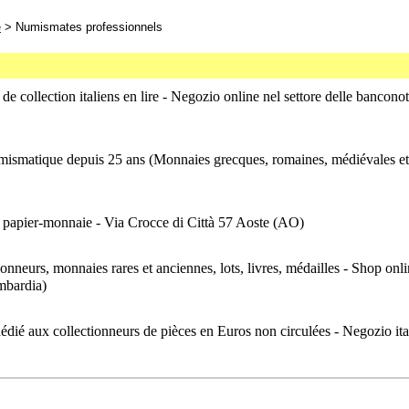
e
> Numismates professionnels
 de collection italiens en lire - Negozio online nel settore delle banconot
umismatique depuis 25 ans (Monnaies grecques, romaines, médiévales et i
e papier-monnaie - Via Crocce di Città 57 Aoste (AO)
ionneurs, monnaies rares et anciennes, lots, livres, médailles - Shop onl
ombardia)
dédié aux collectionneurs de pièces en Euros non circulées - Negozio i