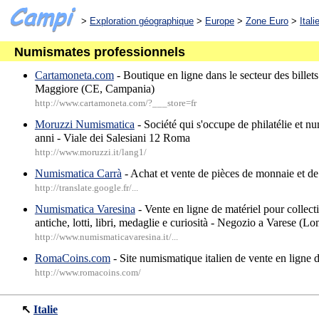
>
Exploration géographique
>
Europe
>
Zone Euro
>
Itali
Numismates professionnels
Cartamoneta.com
- Boutique en ligne dans le secteur des billets
Maggiore (CE, Campania)
http://www.cartamoneta.com/?___store=fr
Moruzzi Numismatica
- Société qui s'occupe de philatélie et n
anni - Viale dei Salesiani 12 Roma
http://www.moruzzi.it/lang1/
Numismatica Carrà
- Achat et vente de pièces de monnaie et d
http://translate.google.fr/...
Numismatica Varesina
- Vente en ligne de matériel pour collect
antiche, lotti, libri, medaglie e curiosità - Negozio a Varese (L
http://www.numismaticavaresina.it/...
RomaCoins.com
- Site numismatique italien de vente en ligne 
http://www.romacoins.com/
↖
Italie