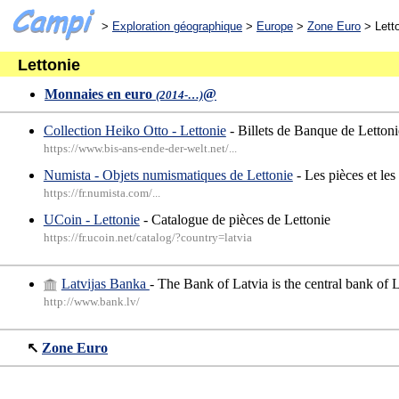
>
Exploration géographique
>
Europe
>
Zone Euro
> Lett
Lettonie
Monnaies en euro
@
(2014-…)
Collection Heiko Otto - Lettonie
- Billets de Banque de Lettonie
https://www.bis-ans-ende-der-welt.net/...
Numista - Objets numismatiques de Lettonie
- Les pièces et les
https://fr.numista.com/...
UCoin - Lettonie
- Catalogue de pièces de Lettonie
https://fr.ucoin.net/catalog/?country=latvia
Latvijas Banka
- The Bank of Latvia is the central bank of 
http://www.bank.lv/
↖
Zone Euro