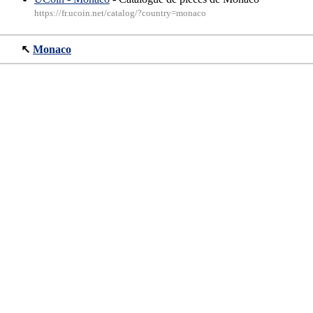
https://fr.ucoin.net/catalog/?country=monaco
↖
Monaco