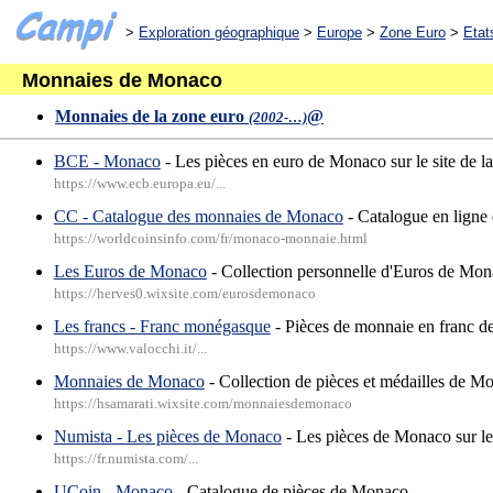
>
Exploration géographique
>
Europe
>
Zone Euro
>
Etat
Monnaies de Monaco
Monnaies de la zone euro
@
(2002-…)
BCE - Monaco
- Les pièces en euro de Monaco sur le site de 
https://www.ecb.europa.eu/...
CC - Catalogue des monnaies de Monaco
- Catalogue en ligne 
https://worldcoinsinfo.com/fr/monaco-monnaie.html
Les Euros de Monaco
- Collection personnelle d'Euros de Mo
https://herves0.wixsite.com/eurosdemonaco
Les francs - Franc monégasque
- Pièces de monnaie en franc 
https://www.valocchi.it/...
Monnaies de Monaco
- Collection de pièces et médailles de M
https://hsamarati.wixsite.com/monnaiesdemonaco
Numista - Les pièces de Monaco
- Les pièces de Monaco sur le
https://fr.numista.com/...
UCoin - Monaco
- Catalogue de pièces de Monaco