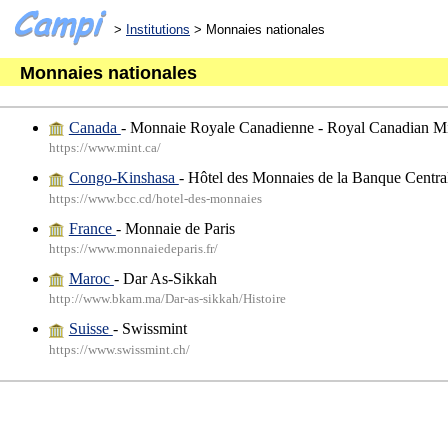
>
Institutions
> Monnaies nationales
Monnaies nationales
Canada
- Monnaie Royale Canadienne - Royal Canadian M
https://www.mint.ca/
Congo-Kinshasa
- Hôtel des Monnaies de la Banque Centr
https://www.bcc.cd/hotel-des-monnaies
France
- Monnaie de Paris
https://www.monnaiedeparis.fr/
Maroc
- Dar As-Sikkah
http://www.bkam.ma/Dar-as-sikkah/Histoire
Suisse
- Swissmint
https://www.swissmint.ch/