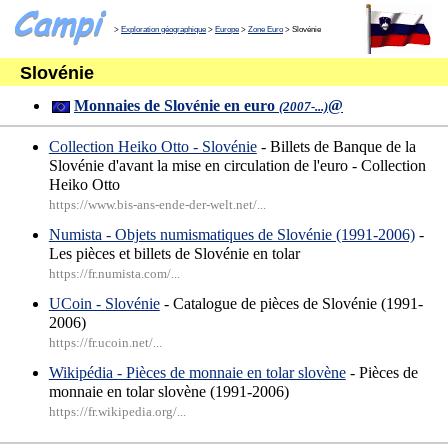
>
Exploration géographique
>
Europe
>
Zone Euro
> Slovénie
Slovénie
Monnaies de Slovénie en euro
@
(2007-...)
Collection Heiko Otto - Slovénie
- Billets de Banque de la
Slovénie d'avant la mise en circulation de l'euro - Collection
Heiko Otto
https://www.bis-ans-ende-der-welt.net/...
Numista - Objets numismatiques de Slovénie (1991-2006)
-
Les pièces et billets de Slovénie en tolar
https://fr.numista.com/...
UCoin - Slovénie
- Catalogue de pièces de Slovénie (1991-
2006)
https://fr.ucoin.net/...
Wikipédia - Pièces de monnaie en tolar slovène
- Pièces de
monnaie en tolar slovène (1991-2006)
https://fr.wikipedia.org/...