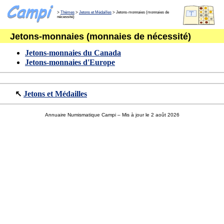
>
Thèmes
>
Jetons et Médailles
> Jetons-monnaies (monnaies de
nécessité)
Jetons-monnaies (monnaies de nécessité)
Jetons-monnaies du Canada
Jetons-monnaies d'Europe
↖
Jetons et Médailles
Annuaire Numismatique Campi
– Mis à jour le 2 août 2026