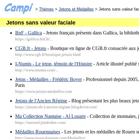
>
Thèmes
>
Jetons et Médailles
> Jetons sans valeur fac
Jetons sans valeur faciale
BnF - Gallica
- Jetons français présents dans Gallica, la biblio
https://gallica.bnf.fr/...
CGB.fr - Jetons
- Boutique en ligne de CGB.fr consacrée aux j
http://www.cgb.fr/boutique,jetons.html
I-Numis - Le jeton, témoin de l'Histoire
- Article illustré publié
http://www.inumis.com/...
Jeton - Médailles - Frédéric Boyer
- Professionnel depuis 2005, 
Paris
https://www.jetons-medailles.com
Jetons de l'Ancien Régime
- Blog présentant les plus beaux jet
https://jetons-de-l-ancien-regime.blog4ever.com/
Ma Collection Nantaise - Al Louarn
- Collection de monnaies, j
https://naoned.jimdofree.com/
Médailles Rouennaises
- Les jetons et les médailles de Rouen s
http://www.rouen-histoire.com/Medailles/