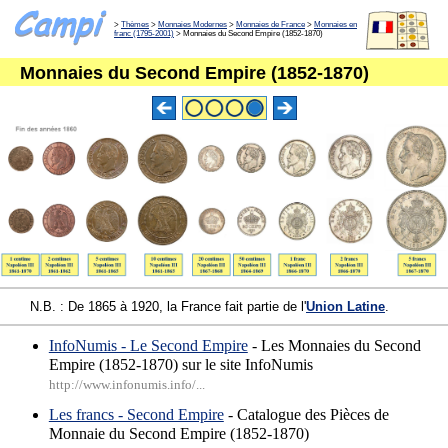
>
Thèmes
>
Monnaies Modernes
>
Monnaies de France
>
Monnaies en
franc (1795-2001)
> Monnaies du Second Empire (1852-1870)
Monnaies du Second Empire (1852-1870)
N.B. : De 1865 à 1920, la France fait partie de l'
Union Latine
.
InfoNumis - Le Second Empire
- Les Monnaies du Second
Empire (1852-1870) sur le site InfoNumis
http://www.infonumis.info/...
Les francs - Second Empire
- Catalogue des Pièces de
Monnaie du Second Empire (1852-1870)