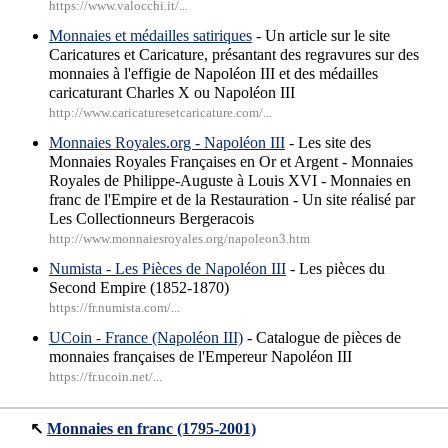
https://www.valocchi.it/...
Monnaies et médailles satiriques
- Un article sur le site
Caricatures et Caricature, présantant des regravures sur des
monnaies à l'effigie de Napoléon III et des médailles
caricaturant Charles X ou Napoléon III
http://www.caricaturesetcaricature.com/...
Monnaies Royales.org - Napoléon III
- Les site des
Monnaies Royales Françaises en Or et Argent - Monnaies
Royales de Philippe-Auguste à Louis XVI - Monnaies en
franc de l'Empire et de la Restauration - Un site réalisé par
Les Collectionneurs Bergeracois
http://www.monnaiesroyales.org/napoleon3.htm
Numista - Les Pièces de Napoléon III
- Les pièces du
Second Empire (1852-1870)
https://fr.numista.com/...
UCoin - France (Napoléon III)
- Catalogue de pièces de
monnaies françaises de l'Empereur Napoléon III
https://fr.ucoin.net/...
↖
Monnaies en franc (1795-2001)