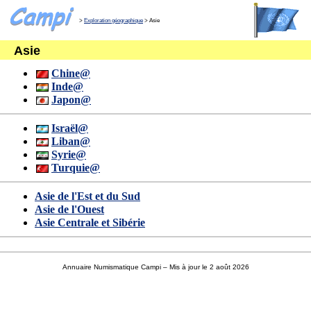
>
Exploration géographique
> Asie
Asie
Chine@
Inde@
Japon@
Israël@
Liban@
Syrie@
Turquie@
Asie de l'Est et du Sud
Asie de l'Ouest
Asie Centrale et Sibérie
Annuaire Numismatique Campi
– Mis à jour le 2 août 2026