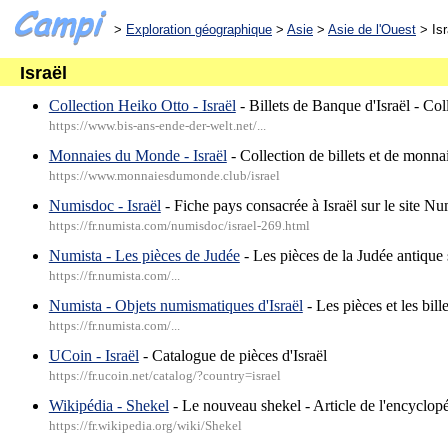
>
Exploration géographique
>
Asie
>
Asie de l'Ouest
> Isr
Israël
Collection Heiko Otto - Israël
- Billets de Banque d'Israël - Co
https://www.bis-ans-ende-der-welt.net/...
Monnaies du Monde - Israël
- Collection de billets et de monnai
https://www.monnaiesdumonde.club/israel
Numisdoc - Israël
- Fiche pays consacrée à Israël sur le site Nu
https://fr.numista.com/numisdoc/israel-269.html
Numista - Les pièces de Judée
- Les pièces de la Judée antique 
https://fr.numista.com/...
Numista - Objets numismatiques d'Israël
- Les pièces et les bille
https://fr.numista.com/...
UCoin - Israël
- Catalogue de pièces d'Israël
https://fr.ucoin.net/catalog/?country=israel
Wikipédia - Shekel
- Le nouveau shekel - Article de l'encyclop
https://fr.wikipedia.org/wiki/Shekel