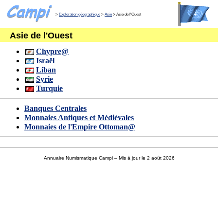
>
Exploration géographique
>
Asie
> Asie de l'Ouest
Asie de l'Ouest
Chypre@
Israël
Liban
Syrie
Turquie
Banques Centrales
Monnaies Antiques et Médiévales
Monnaies de l'Empire Ottoman@
Annuaire Numismatique Campi
– Mis à jour le 2 août 2026